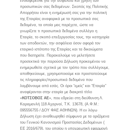
ενδιαφέρεσθε για την ασφάλεια και χρήση των
προσωπικών σας δεδομένων. Σκοπός της Πολιτικής
Απορρήτου είναι η ενημέρωσή σας για την πολιτική
της Εταιρίας αναφορικά με τα προσωπικά σας
δεδομένα, τα οποία μας παρέχετε, ώστε να
γνωρίζετε τι προσωπικά δεδομένα συλλέγει η
Εταιρία, το σκοπό επεξεργασίας τους, την κατηγορία
των αποδεκτών, την ασφάλεια όσον αφορά τον
εταιρικό ιστότοπο της Εταιρίας και τα δικαιώματα
που διατηρείτε. Παρακαλούμε να μελετήσετε
προσεκτικά την παρούσα Δήλωση προκειμένου να
ενημερωθείτε σχετικά με τον τρόπο που συλλέγουμε,
αποθηκεύουμε, χρησιμοποιούμε και προστατεύουμε
τις πληροφορίες/προσωπικά δεδομένα που
λαμβάνουμε από εσάς. Οι όροι “εμείς” και “Εταιρία”
αναφέρονται στην εταιρία με διακριτό τίτλο
«
ΚΟΤΣΟΒΟΣ ΑΕ
», που εδρεύει στη διεύθυνση Λ.
Καραμανλή 118 Αχαρναί, Τ.Κ. 13678, (Α.Φ.Μ.:
095556755 / ΔΟΥ ΦΑΕ ΑΘΗΝΩΝ). Η εν λόγω
Δήλωση έχει αναθεωρηθεί σύμφωνα με τα οριζόμενα
του Γενικού Κανονισμού Προστασίας Δεδομένων (
ΕΕ 2016/679), του οποίου η υποχρεωτική εφαρμογή