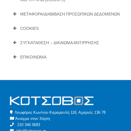
ΜΕΤΑΦΟΡΑ/ΔΙΑΒΙΒΑΣΗ ΠΡΟΣΩΠΙΚΩΝ ΔΕΔΟΜΕΝΩΝ
COOKIES
ΣΥΓΚΑΤΑΘΕΣΗ – ΔΙΚΑΙΩΜΑ ΑΝΤΙΡΡΗΣΗΣ
ΕΠΙΚΟΙΝΩΝΙΑ
Λεωφόρος Κων/νου Καραμανλή 118, Αχαρνές 136 78
Άνοιγμα στον Χάρτη
210 346 0683
info@kotsovos.gr