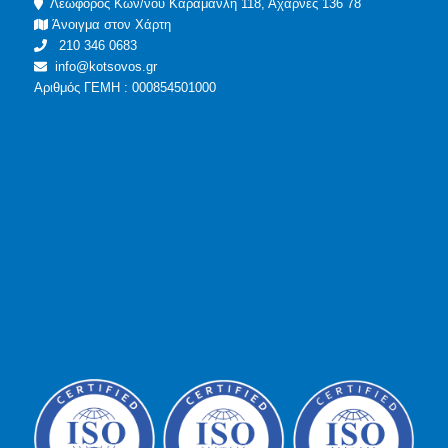
Λεωφόρος Κων/νου Καραμανλή 118, Αχαρνές 136 78
Άνοιγμα στον Χάρτη
210 346 0683
info@kotsovos.gr
Αριθμός ΓΕΜΗ : 000854501000