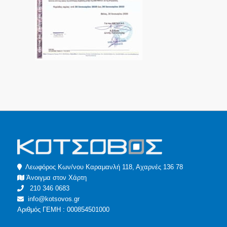
Λεωφόρος Κων/νου Καραμανλή 118, Αχαρνές 136 78
Άνοιγμα στον Χάρτη
210 346 0683
info@kotsovos.gr
Αριθμός ΓΕΜΗ : 000854501000